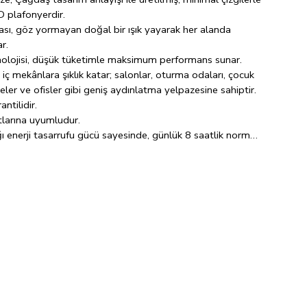
ED plafonyerdir.
ı, göz yormayan doğal bir ışık yayarak her alanda
r.
knolojisi, düşük tüketimle maksimum performans sunar.
ç mekânlara şıklık katar; salonlar, oturma odaları, çocuk
eler ve ofisler gibi geniş aydınlatma yelpazesine sahiptir.
ntilidir.
larına uyumludur.
ı enerji tasarrufu gücü sayesinde, günlük 8 saatlik normal
 kullanım ömrüyle hayatınızı ve bütçenizi aydınlatır.