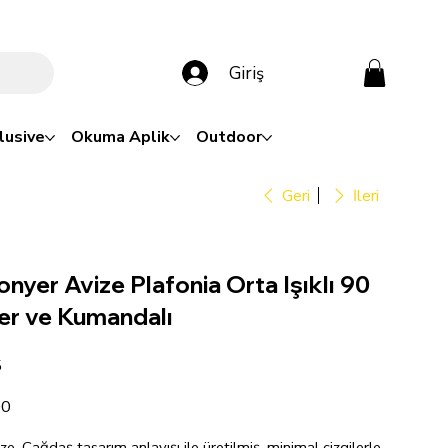
Giriş
lusive
Okuma Aplik
Outdoor
Geri
İleri
nyer Avize Plafonia Orta Işıklı 90
r ve Kumandalı
5
00
, Çağdaş tasarım anlayışı ile üretilmiş, minimal çizgilerle