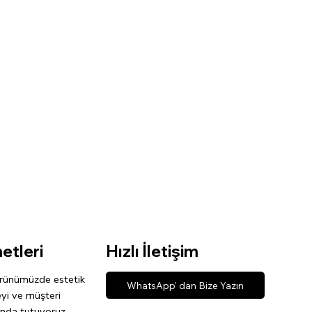
etleri
Hızlı İletişim
rünümüzde estetik
WhatsApp' dan Bize Yazın
eyi ve müşteri
nda tutuyoruz.