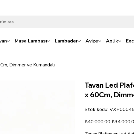
van
Masa Lambası
Lambader
Avize
Aplik
Exc
 60Cm, Dimmer ve Kumandalı
Tavan Led Plafo
x 60Cm, Dimme
Stok
Stok kodu:
VXP0004
kodu:
VXP00045
Orijinal
İndirimli
₺40.000,00
₺34.000,
fiyat
fiyat
Tavan Plafonyer Led Avize