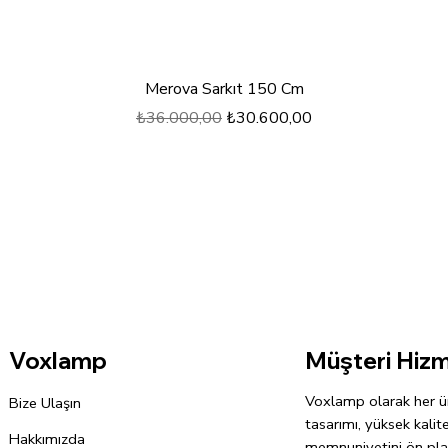
Hızlı Bakış
Merova Sarkıt 150 Cm
Normal Fiyat
İndirimli Fiyat
₺36.000,00
₺30.600,00
Müşteri Hizm
Voxlamp
Voxlamp olarak her ü
Bize Ulaşın
tasarımı, yüksek kalit
Hakkımızda
memnuniyetini ön pla