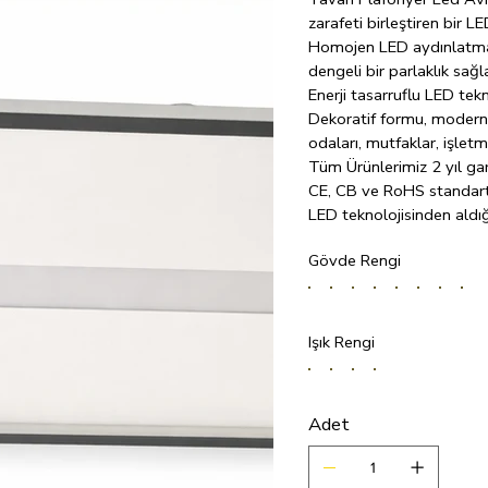
zarafeti birleştiren bir L
Homojen LED aydınlatmas
dengeli bir parlaklık sağla
Enerji tasarruflu LED te
Dekoratif formu, modern i
odaları, mutfaklar, işletm
Tüm Ürünlerimiz 2 yıl gara
CE, CB ve RoHS standart
LED teknolojisinden aldığ
kullanımda 10 yıldan uzun
Gövde Rengi
Işık Rengi
Adet