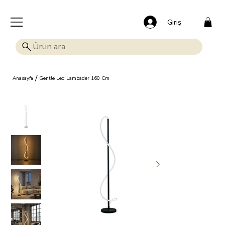
🎁 Mutluluk veren indirim: Tüm ürünlerde %15 OFF!
Giriş
/
Anasayfa
Gentle Led Lambader 160 Cm