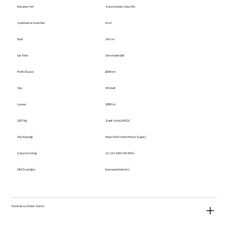
Kullanım Yeri
Salon, Koridor, Oda, Ofis
Aydınlatma Alanı Max.
8 m2
Ebat
160 cm
Işık Yönü
Görseldeki Gibi
Profil Ölçüsü
Ø25mm
Güç
34 Watt
Lumen
2688 lm
LED Tipi
Sabit Voltaj 24VDC
Güç Kaynağı
Mean Well/Union Power Supply
Çalışma Voltajı
AC 110-220V/ 50-60Hz
DIM Özelliği+(-
Kumanda Kontrollü
Teslimat ve Üretim Süreci