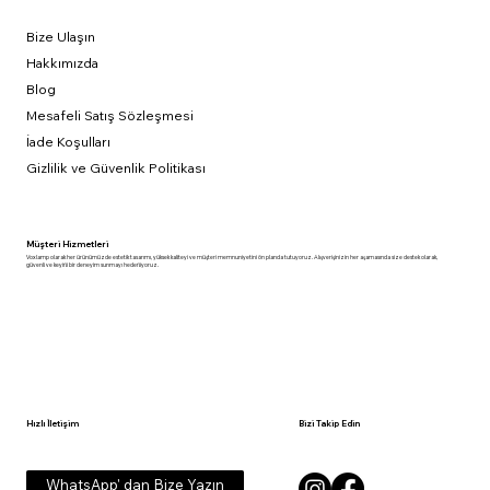
Bize Ulaşın
Hakkımızda
Blog
Mesafeli Satış Sözleşmesi
İade Koşulları
Gizlilik ve Güvenlik Politikası
Müşteri Hizmetleri
Voxlamp olarak her ürünümüzde estetik tasarımı, yüksek kaliteyi ve müşteri memnuniyetini ön planda tutuyoruz. Alışverişinizin her aşamasında size destek olarak,
güvenli ve keyifli bir deneyim sunmayı hedefliyoruz.
Hızlı İletişim
Bizi Takip Edin
WhatsApp' dan Bize Yazın