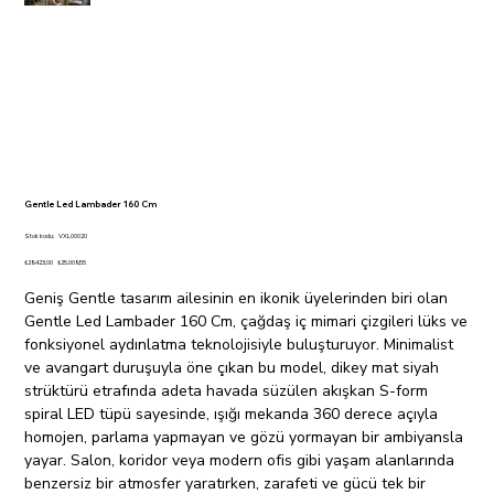
Gentle Led Lambader 160 Cm
Stok
Stok kodu:
VXL00020
kodu:
VXL00020
Orijinal
İndirimli
₺29.423,00
₺25.009,55
fiyat
fiyat
Geniş Gentle tasarım ailesinin en ikonik üyelerinden biri olan
Gentle Led Lambader 160 Cm, çağdaş iç mimari çizgileri lüks ve
fonksiyonel aydınlatma teknolojisiyle buluşturuyor. Minimalist
ve avangart duruşuyla öne çıkan bu model, dikey mat siyah
strüktürü etrafında adeta havada süzülen akışkan S-form
spiral LED tüpü sayesinde, ışığı mekanda 360 derece açıyla
homojen, parlama yapmayan ve gözü yormayan bir ambiyansla
yayar. Salon, koridor veya modern ofis gibi yaşam alanlarında
benzersiz bir atmosfer yaratırken, zarafeti ve gücü tek bir