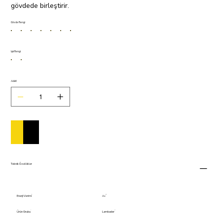
gövdede birleştirir.
Gövde Rengi
Işık Rengi
Adet
Sepete Ekle
Satın Al
Teknik Özellikler
Enerji Verimi
A+
Ürün Grubu
Lambader