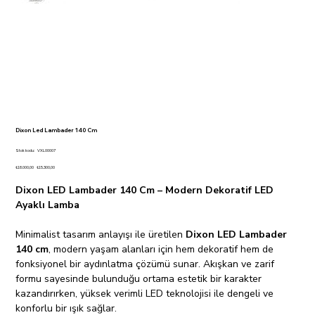
Dixon Led Lambader 140 Cm
Stok
Stok kodu:
VXL00007
kodu:
VXL00007
Orijinal
İndirimli
₺18.000,00
₺15.300,00
fiyat
fiyat
Dixon LED Lambader 140 Cm – Modern Dekoratif LED
Ayaklı Lamba
Minimalist tasarım anlayışı ile üretilen
Dixon LED Lambader
140 cm
, modern yaşam alanları için hem dekoratif hem de
fonksiyonel bir aydınlatma çözümü sunar. Akışkan ve zarif
formu sayesinde bulunduğu ortama estetik bir karakter
kazandırırken, yüksek verimli LED teknolojisi ile dengeli ve
konforlu bir ışık sağlar.