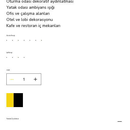
Oturma odası dekoratif aydınlatması
Yatak odası ambiyans ışığı
Ofis ve çalışma alanları
Otel ve lobi dekorasyonu
Kafe ve restoran iç mekanları
Gövde Rengi
Işık Rengi
Adet
Sepete Ekle
Satın Al
Teknik Özellikler