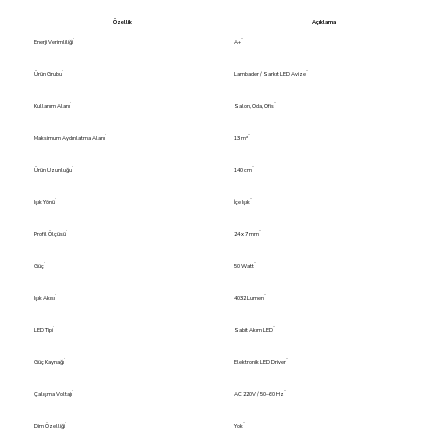
Özellik
Açıklama
Enerji Verimliliği
A+
Ürün Grubu
Lambader / Sarkıt LED Avize
Kullanım Alanı
Salon, Oda, Ofis
Maksimum Aydınlatma Alanı
13 m²
Ürün Uzunluğu
140 cm
Işık Yönü
İçe Işık
Profil Ölçüsü
24 x 7 mm
Güç
50 Watt
Işık Akısı
4032 Lumen
LED Tipi
Sabit Akım LED
Güç Kaynağı
Elektronik LED Driver
Çalışma Voltajı
AC 220V / 50–60 Hz
Dim Özelliği
Yok