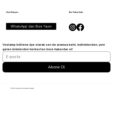
Hızlı İletişim
Bizi Takip Edin
WhatsApp' dan Bize Yazın
Voxlamp bültene üye olarak sen de aramıza katıl, indirimlerden, yeni 
gelen ürünlerden herkesten önce haberdar ol!
Abone Ol
© 2017 Voxlamp, Tüm Hakları Saklıdır