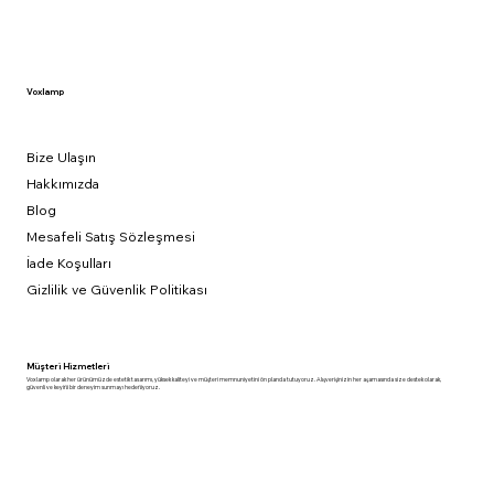
Voxlamp
Bize Ulaşın
Hakkımızda
Blog
Mesafeli Satış Sözleşmesi
İade Koşulları
Gizlilik ve Güvenlik Politikası
Müşteri Hizmetleri
Voxlamp olarak her ürünümüzde estetik tasarımı, yüksek kaliteyi ve müşteri memnuniyetini ön planda tutuyoruz. Alışverişinizin her aşamasında size destek olarak,
güvenli ve keyifli bir deneyim sunmayı hedefliyoruz.