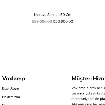
Hızlı Bakış
Merova Sarkıt 150 Cm
Normal Fiyat
İndirimli Fiyat
₺36.000,00
₺30.600,00
Müşteri Hizm
Voxlamp
Voxlamp olarak her ü
Bize Ulaşın
tasarımı, yüksek kalit
Hakkımızda
memnuniyetini ön pla
Alışverişinizin her a