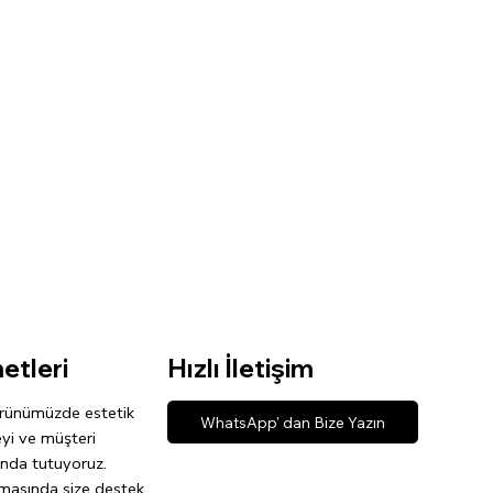
etleri
Hızlı İletişim
rünümüzde estetik
WhatsApp' dan Bize Yazın
eyi ve müşteri
nda tutuyoruz.
şamasında size destek