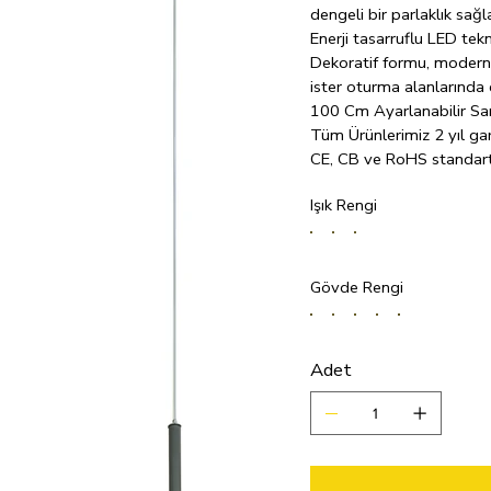
dengeli bir parlaklık sağla
Enerji tasarruflu LED te
Dekoratif formu, modern 
ister oturma alanlarında e
100 Cm Ayarlanabilir Sar
Tüm Ürünlerimiz 2 yıl gara
CE, CB ve RoHS standart
LED teknolojisinden aldığ
Işık Rengi
kullanımda 10 yıldan uzun
Gövde Rengi
Adet