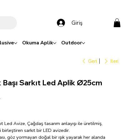
Giriş
lusive
Okuma Aplik
Outdoor
Geri
İleri
 Başı Sarkıt Led Aplik Ø25cm
4
t Led Avize, Çağdaş tasarım anlayışı ile üretilmiş,
 birleştiren sarkıt bir LED avizedir.
ı, göz yormayan doğal bir ışık yayarak her alanda