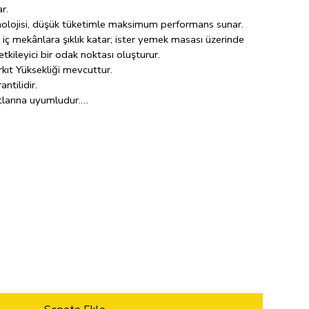
r.
knolojisi, düşük tüketimle maksimum performans sunar.
iç mekânlara şıklık katar; ister yemek masası üzerinde
tkileyici bir odak noktası oluşturur.
kıt Yüksekliği mevcuttur.
ntilidir.
larına uyumludur.
ı enerji tasarrufu gücü sayesinde, günlük 8 saatlik normal
 kullanım ömrüyle hayatınızı ve bütçenizi aydınlatır.