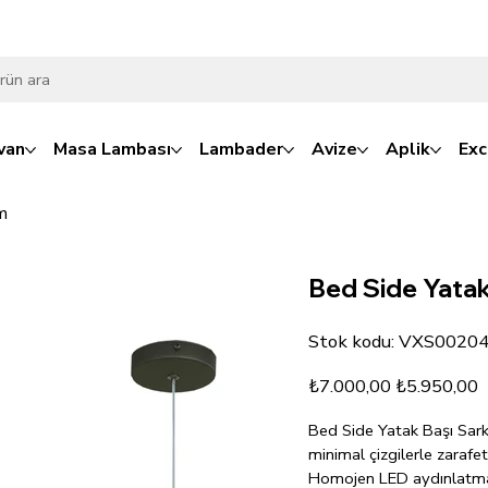
van
Masa Lambası
Lambader
Avize
Aplik
Exc
m
Bed Side Yatak
Stok
Stok kodu:
VXS0020
kodu:
VXS00204
Orijinal
İndirimli
₺7.000,00
₺5.950,00
fiyat
fiyat
Bed Side Yatak Başı Sarkı
minimal çizgilerle zarafeti
Homojen LED aydınlatmas