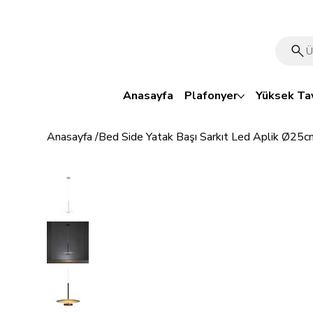
🎁 Mutluluk veren indirim: Tüm ürünlerde %15 OFF!
Anasayfa
Plafonyer
Yüksek Ta
Anasayfa
/
Bed Side Yatak Başı Sarkıt Led Aplik Ø25c