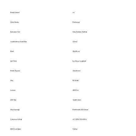
Enerji Verimi
A+
Ürün Grubu
Plafonyer
Kullanım Yeri
Oda, Koridor, Mutfak
Aydınlatma Alanı Max.
13 m2
Ebat
30x30 cm
Işık Yönü
İçe-Dışa, Aşağı Işık
Profil Ölçüsü
22x20 mm
Güç
50 Watt
Lumen
4032 lm
LED Tipi
Sabit Akım
Güç Kaynağı
Elektronik LED Driver
Çalışma Voltajı
AC 220V/ 50-60Hz
DIM Özelliği+(-
Yoktur