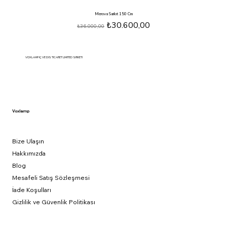
Merova Sarkıt 150 Cm
Normal Fiyat
İndirimli Fiyat
₺30.600,00
₺36.000,00
VOXLAMP IÇ VE DIS TICARET LIMITED SIRKETI
Voxlamp
Bize Ulaşın
Hakkımızda
Blog
Mesafeli Satış Sözleşmesi
İade Koşulları
Gizlilik ve Güvenlik Politikası