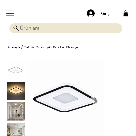
🎁 Mutluluk veren indirim: Tüm ürünlerde %15 OFF!
Giriş
/
Anasayfa
Plafonia Ortası Işıklı Kare Led Plafonyer