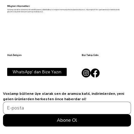
Müşteri Hizmetleri
Voxlamp olarak her ürünümüzde estetik tasarımı, yüksek kaliteyi ve müşteri memnuniyetini ön planda tutuyoruz. Alışverişinizin her aşamasında size destek olarak,
güvenli ve keyifli bir deneyim sunmayı hedefliyoruz.
Hızlı İletişim
Bizi Takip Edin
WhatsApp' dan Bize Yazın
Voxlamp bültene üye olarak sen de aramıza katıl, indirimlerden, yeni 
gelen ürünlerden herkesten önce haberdar ol!
Abone Ol