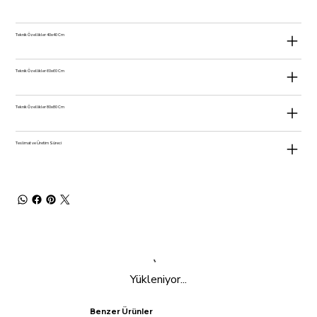
Teknik Özellikler 40x40 Cm
Teknik Özellikler 60x60 Cm
Teknik Özellikler 80x80 Cm
Teslimat ve Üretim Süreci
Yükleniyor...
Benzer Ürünler