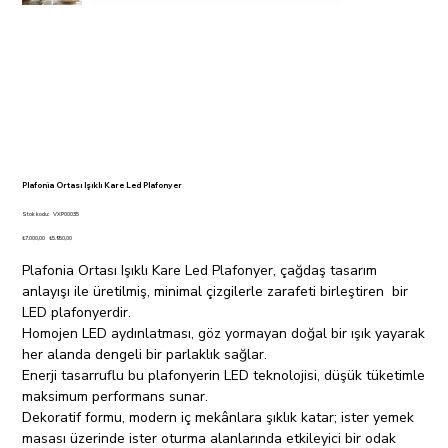
Plafonia Ortası Işıklı Kare Led Plafonyer
Stok
Stok kodu:
VXP00035
kodu:
VXP00035
Orijinal
İndirimli
₺7.000,00
₺5.950,00
fiyat
fiyat
Plafonia Ortası Işıklı Kare Led Plafonyer, çağdaş tasarım
anlayışı ile üretilmiş, minimal çizgilerle zarafeti birleştiren bir
LED plafonyerdir.
Homojen LED aydınlatması, göz yormayan doğal bir ışık yayarak
her alanda dengeli bir parlaklık sağlar.
Enerji tasarruflu bu plafonyerin LED teknolojisi, düşük tüketimle
maksimum performans sunar.
Dekoratif formu, modern iç mekânlara şıklık katar; ister yemek
masası üzerinde ister oturma alanlarında etkileyici bir odak