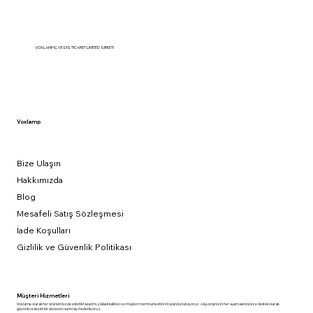
VOXLAMP IÇ VE DIS TICARET LIMITED SIRKETI
Voxlamp
Bize Ulaşın
Hakkımızda
Blog
Mesafeli Satış Sözleşmesi
İade Koşulları
Gizlilik ve Güvenlik Politikası
Müşteri Hizmetleri
Voxlamp olarak her ürünümüzde estetik tasarımı, yüksek kaliteyi ve müşteri memnuniyetini ön planda tutuyoruz. Alışverişinizin her aşamasında size destek olarak,
güvenli ve keyifli bir deneyim sunmayı hedefliyoruz.