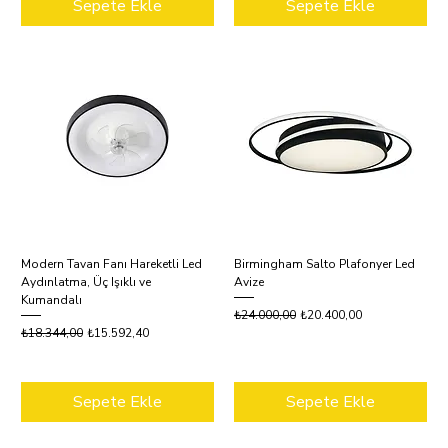
Sepete Ekle
Sepete Ekle
Modern Tavan Fanı Hareketli Led
Birmingham Salto Plafonyer Led
Aydınlatma, Üç Işıklı ve
Avize
Kumandalı
Normal Fiyat
İndirimli Fiyat
₺24.000,00
₺20.400,00
Normal Fiyat
İndirimli Fiyat
₺18.344,00
₺15.592,40
Sepete Ekle
Sepete Ekle