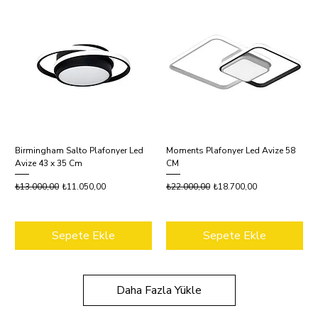
Birmingham Salto Plafonyer Led
Moments Plafonyer Led Avize 58
Avize 43 x 35 Cm
CM
Normal Fiyat
İndirimli Fiyat
Normal Fiyat
İndirimli Fiyat
₺13.000,00
₺11.050,00
₺22.000,00
₺18.700,00
Sepete Ekle
Sepete Ekle
Daha Fazla Yükle