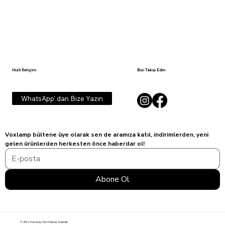
Hızlı İletişim
Bizi Takip Edin
WhatsApp' dan Bize Yazın
Voxlamp bültene üye olarak sen de aramıza katıl, indirimlerden, yeni 
gelen ürünlerden herkesten önce haberdar ol!
Abone Ol
© 2017 Voxlamp, Tüm Hakları Saklıdır