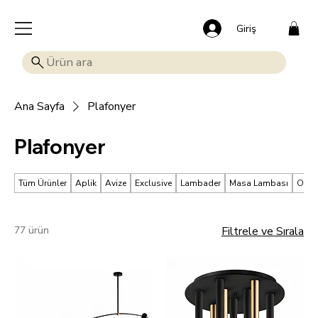
🎁 Mutluluk veren indirim: Tüm ürünlerde %15 OFF!
Giriş
Ana Sayfa
Plafonyer
Plafonyer
Tüm Ürünler
Aplik
Avize
Exclusive
Lambader
Masa Lambası
Okum
77 ürün
Filtrele ve Sırala