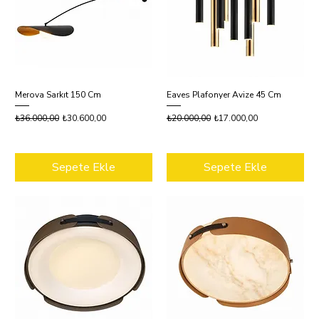
Merova Sarkıt 150 Cm
Eaves Plafonyer Avize 45 Cm
Normal Fiyat
İndirimli Fiyat
Normal Fiyat
İndirimli Fiyat
₺36.000,00
₺30.600,00
₺20.000,00
₺17.000,00
Sepete Ekle
Sepete Ekle