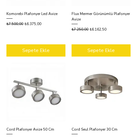
Komorebi Plafonyer Led Avize
Flux Mermer Görünümlü Plafonyer
Avize
Normal Fiyat
İndirimli Fiyat
₺7.500,00
₺6.375,00
Normal Fiyat
İndirimli Fiyat
₺7.250,00
₺6.162,50
Sepete Ekle
Sepete Ekle
Cord Plafonyer Avize 50 Cm
Cord Seul Plafonyer 30 Cm