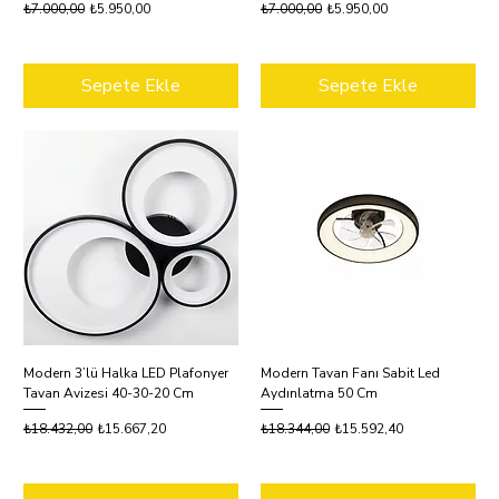
Normal Fiyat
İndirimli Fiyat
Normal Fiyat
İndirimli Fiyat
₺7.000,00
₺5.950,00
₺7.000,00
₺5.950,00
Sepete Ekle
Sepete Ekle
Modern 3’lü Halka LED Plafonyer
Modern Tavan Fanı Sabit Led
Tavan Avizesi 40-30-20 Cm
Aydınlatma 50 Cm
Normal Fiyat
İndirimli Fiyat
Normal Fiyat
İndirimli Fiyat
₺18.432,00
₺15.667,20
₺18.344,00
₺15.592,40