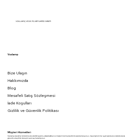
VOXLAMP IÇ VE DIS TICARET LIMITED SIRKETI
Voxlamp
Bize Ulaşın
Hakkımızda
Blog
Mesafeli Satış Sözleşmesi
İade Koşulları
Gizlilik ve Güvenlik Politikası
Müşteri Hizmetleri
Voxlamp olarak her ürünümüzde estetik tasarımı, yüksek kaliteyi ve müşteri memnuniyetini ön planda tutuyoruz. Alışverişinizin her aşamasında size destek olarak,
güvenli ve keyifli bir deneyim sunmayı hedefliyoruz.