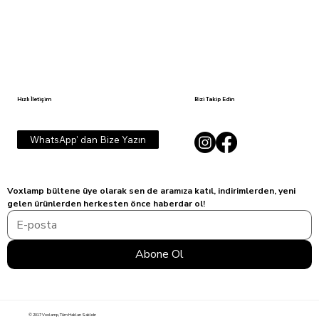
Hızlı İletişim
Bizi Takip Edin
WhatsApp' dan Bize Yazın
Voxlamp bültene üye olarak sen de aramıza katıl, indirimlerden, yeni 
gelen ürünlerden herkesten önce haberdar ol!
Abone Ol
© 2017 Voxlamp, Tüm Hakları Saklıdır