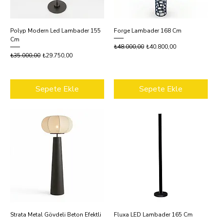
Polyp Modern Led Lambader 155
Forge Lambader 168 Cm
Cm
Normal Fiyat
İndirimli Fiyat
₺48.000,00
₺40.800,00
Normal Fiyat
İndirimli Fiyat
₺35.000,00
₺29.750,00
Sepete Ekle
Sepete Ekle
Strata Metal Gövdeli Beton Efektli
Fluxa LED Lambader 165 Cm