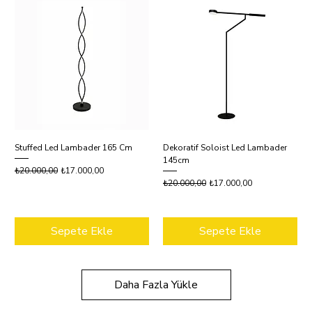
Stuffed Led Lambader 165 Cm
Dekoratif Soloist Led Lambader
145cm
Normal Fiyat
İndirimli Fiyat
₺20.000,00
₺17.000,00
Normal Fiyat
İndirimli Fiyat
₺20.000,00
₺17.000,00
Sepete Ekle
Sepete Ekle
Daha Fazla Yükle