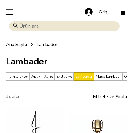
🎁 Mutluluk veren indirim: Tüm ürünlerde %15 OFF!
Giriş
Ana Sayfa
Lambader
Lambader
Tüm Ürünler
Aplik
Avize
Exclusive
Lambader
Masa Lambası
Okum
32 ürün
Filtrele ve Sırala