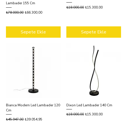
Lambader 155 Cm
Normal Fiyat
İndirimli Fiyat
₺18.000,00
₺15.300,00
Normal Fiyat
İndirimli Fiyat
₺78.000,00
₺66.300,00
Sepete Ekle
Sepete Ekle
Bianca Modern Led Lambader 120
Dixon Led Lambader 140 Cm
Cm
Normal Fiyat
İndirimli Fiyat
₺18.000,00
₺15.300,00
Normal Fiyat
İndirimli Fiyat
₺45.947,00
₺39.054,95