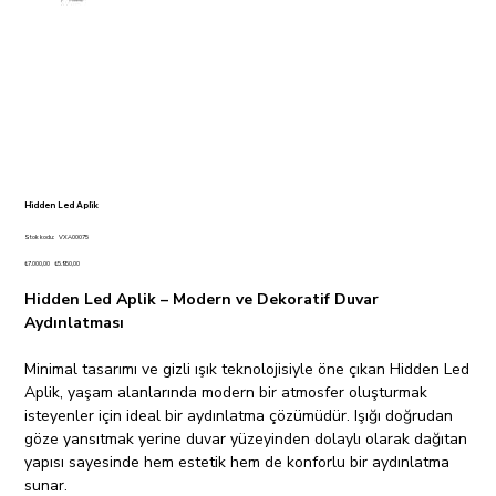
Hidden Led Aplik
Stok
Stok kodu:
VXA00075
kodu:
VXA00075
Orijinal
İndirimli
₺7.000,00
₺5.950,00
fiyat
fiyat
Hidden Led Aplik – Modern ve Dekoratif Duvar
Aydınlatması
Minimal tasarımı ve gizli ışık teknolojisiyle öne çıkan Hidden Led
Aplik, yaşam alanlarında modern bir atmosfer oluşturmak
isteyenler için ideal bir aydınlatma çözümüdür. Işığı doğrudan
göze yansıtmak yerine duvar yüzeyinden dolaylı olarak dağıtan
yapısı sayesinde hem estetik hem de konforlu bir aydınlatma
sunar.