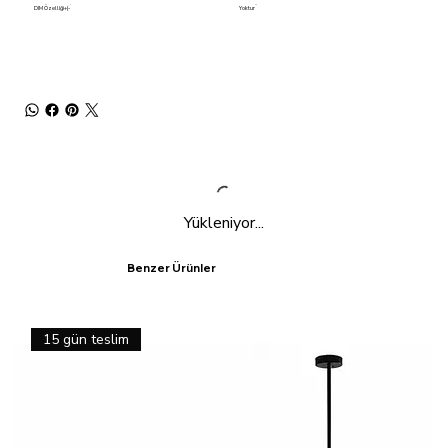
DIM Özelliği+(-
Yoktur
Yükleniyor...
Benzer Ürünler
15 gün teslim