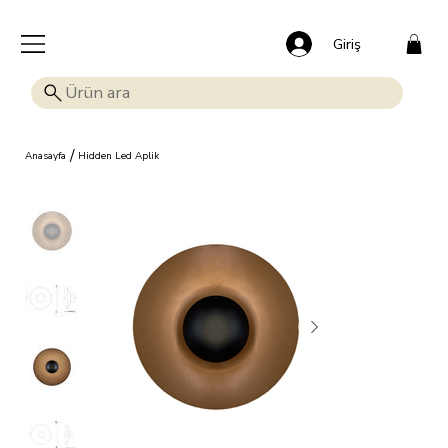
🎁 Mutluluk veren indirim: Tüm ürünlerde %15 OFF!
Giriş
/
Anasayfa
Hidden Led Aplik