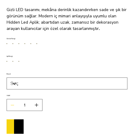
Gizli LED tasarımı, mekâna derinlik kazandırırken sade ve şık bir
görünüm sağlar. Modern iç mimari anlayışıyla uyumlu olan
Hidden Led Aplik; abartıdan uzak, zamansız bir dekorasyon
arayan kullanıcılar için özel olarak tasarlanmıştır
.
Gövde Rengi
Işık Rengi
Boyut
Adet
Sepete Ekle
Satın Al