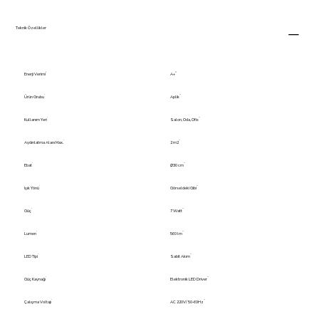
Teknik Özellikler
Enerji Verimi
A+
Ürün Grubu
Aplik
Kullanım Yeri
Salon, Oda, Ofis
Aydınlatma Alanı Max.
2 m2
Ebat
Ø30 cm
Işık Yönü
Görseldeki Gibi
Güç
7 Watt
Lumen
560 lm
LED Tipi
Sabit Akım
Güç Kaynağı
Elektronik LED Driver
Çalışma Voltajı
AC 220V/ 50-60Hz