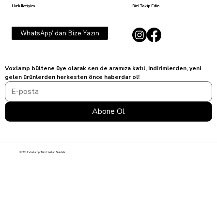
Hızlı İletişim
Bizi Takip Edin
WhatsApp' dan Bize Yazın
Voxlamp bültene üye olarak sen de aramıza katıl, indirimlerden, yeni 
gelen ürünlerden herkesten önce haberdar ol!
Abone Ol
© 2017 Voxlamp, Tüm Hakları Saklıdır