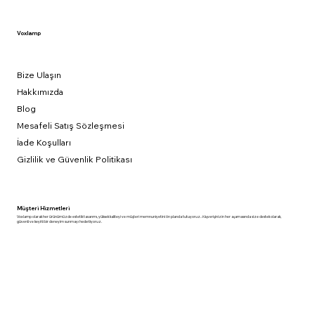
Voxlamp
Bize Ulaşın
Hakkımızda
Blog
Mesafeli Satış Sözleşmesi
İade Koşulları
Gizlilik ve Güvenlik Politikası
Müşteri Hizmetleri
Voxlamp olarak her ürünümüzde estetik tasarımı, yüksek kaliteyi ve müşteri memnuniyetini ön planda tutuyoruz. Alışverişinizin her aşamasında size destek olarak,
güvenli ve keyifli bir deneyim sunmayı hedefliyoruz.