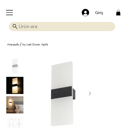
🎁 Mutluluk veren indirim: Tüm ürünlerde %15 OFF!
Giriş
/
Anasayfa
Icy Led Duvar Aplik