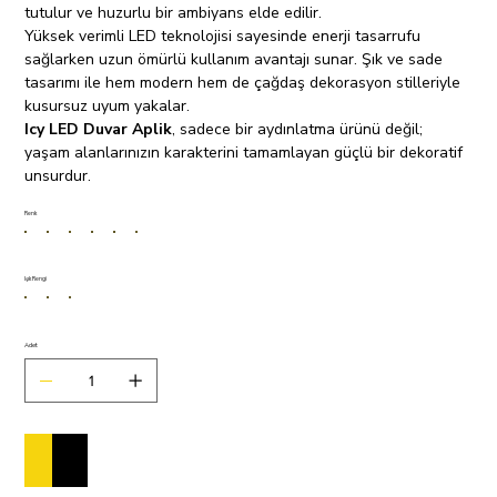
tutulur ve huzurlu bir ambiyans elde edilir.
Yüksek verimli LED teknolojisi sayesinde enerji tasarrufu
sağlarken uzun ömürlü kullanım avantajı sunar. Şık ve sade
tasarımı ile hem modern hem de çağdaş dekorasyon stilleriyle
kusursuz uyum yakalar.
Icy LED Duvar Aplik
, sadece bir aydınlatma ürünü değil;
yaşam alanlarınızın karakterini tamamlayan güçlü bir dekoratif
unsurdur.
Renk
Işık Rengi
Adet
Sepete Ekle
Satın Al