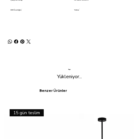
Çalışma Voltajı
AC 220V/ 50-60Hz
DIM Özelliği+(-
Yoktur
Yükleniyor...
Benzer Ürünler
15 gün teslim