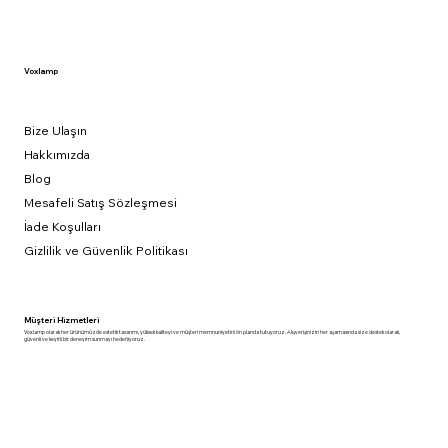
Voxlamp
Bize Ulaşın
Hakkımızda
Blog
Mesafeli Satış Sözleşmesi
İade Koşulları
Gizlilik ve Güvenlik Politikası
Müşteri Hizmetleri
Voxlamp olarak her ürünümüzde estetik tasarımı, yüksek kaliteyi ve müşteri memnuniyetini ön planda tutuyoruz. Alışverişinizin her aşamasında size destek olarak,
güvenli ve keyifli bir deneyim sunmayı hedefliyoruz.