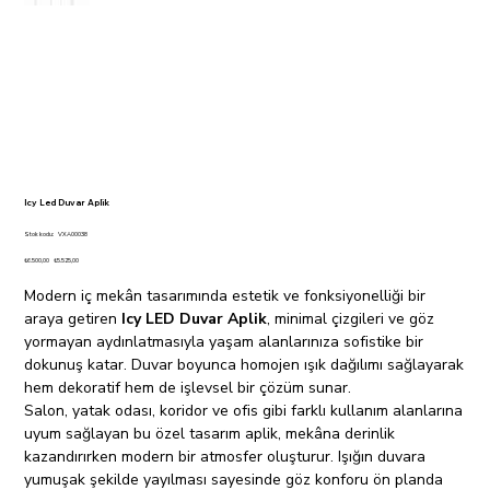
Icy Led Duvar Aplik
Stok
Stok kodu:
VXA00038
kodu:
VXA00038
Orijinal
İndirimli
₺6.500,00
₺5.525,00
fiyat
fiyat
Modern iç mekân tasarımında estetik ve fonksiyonelliği bir
araya getiren
Icy LED Duvar Aplik
, minimal çizgileri ve göz
yormayan aydınlatmasıyla yaşam alanlarınıza sofistike bir
dokunuş katar. Duvar boyunca homojen ışık dağılımı sağlayarak
hem dekoratif hem de işlevsel bir çözüm sunar.
Salon, yatak odası, koridor ve ofis gibi farklı kullanım alanlarına
uyum sağlayan bu özel tasarım aplik, mekâna derinlik
kazandırırken modern bir atmosfer oluşturur. Işığın duvara
yumuşak şekilde yayılması sayesinde göz konforu ön planda