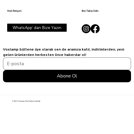
Hızlı İletişim
Bizi Takip Edin
WhatsApp' dan Bize Yazın
Voxlamp bültene üye olarak sen de aramıza katıl, indirimlerden, yeni 
gelen ürünlerden herkesten önce haberdar ol!
Abone Ol
© 2017 Voxlamp, Tüm Hakları Saklıdır