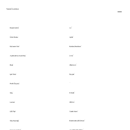
Teknik Özellikler
Enerji Verimi
A+
Ürün Grubu
Aplik
Kullanım Yeri
Koridor,Merdiven
Aydınlatma Alanı Max.
1 m2
Ebat
29x11cm
Işık Yönü
Dış Işık
Profil Ölçüsü
Güç
5 Watt
Lumen
432 lm
LED Tipi
Sabit Akım
Güç Kaynağı
Elektronik LED Driver