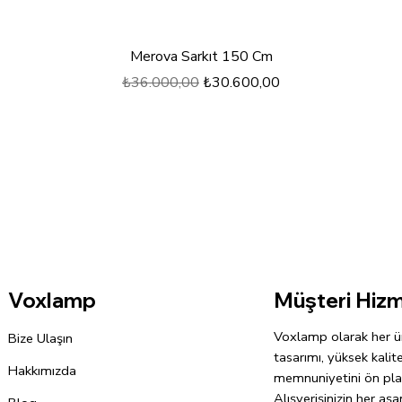
Hızlı Bakış
Merova Sarkıt 150 Cm
Normal Fiyat
İndirimli Fiyat
₺36.000,00
₺30.600,00
Müşteri Hizm
Voxlamp
Voxlamp olarak her ü
Bize Ulaşın
tasarımı, yüksek kalit
Hakkımızda
memnuniyetini ön pla
Alışverişinizin her a