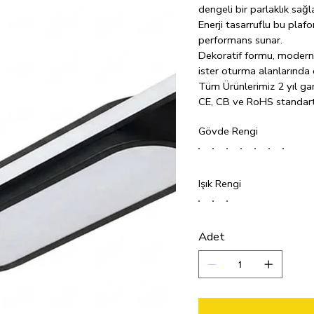
dengeli bir parlaklık sağla
Enerji tasarruflu bu pla
performans sunar.
Dekoratif formu, modern 
ister oturma alanlarında e
Tüm Ürünlerimiz 2 yıl gara
CE, CB ve RoHS standart
LED teknolojisinden aldığ
Gövde Rengi
kullanımda 10 yıldan uzun
Işık Rengi
Adet