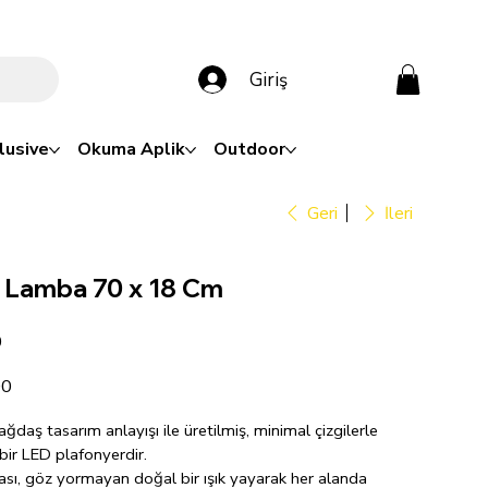
Giriş
lusive
Okuma Aplik
Outdoor
Geri
İleri
r Lamba 70 x 18 Cm
0
00
daş tasarım anlayışı ile üretilmiş, minimal çizgilerle
 bir LED plafonyerdir.
ı, göz yormayan doğal bir ışık yayarak her alanda