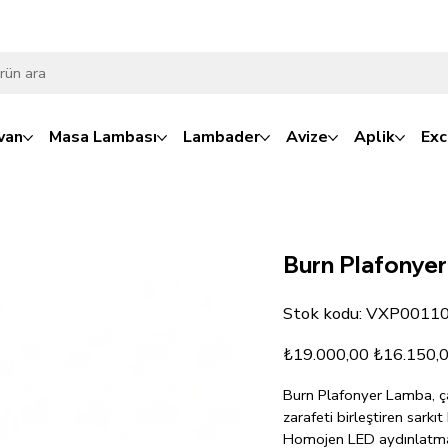
van
Masa Lambası
Lambader
Avize
Aplik
Exc
Burn Plafonye
Stok
Stok kodu:
VXP0011
kodu:
VXP00110
Orijinal
İndirimli
₺19.000,00
₺16.150,
fiyat
fiyat
Burn Plafonyer Lamba, çağ
zarafeti birleştiren sarkıt
Homojen LED aydınlatmas