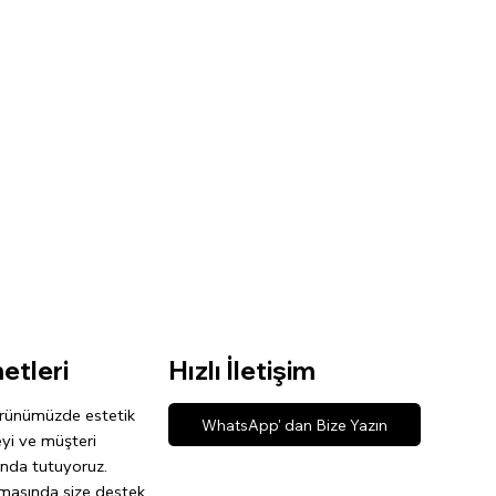
etleri
Hızlı İletişim
rünümüzde estetik
WhatsApp' dan Bize Yazın
eyi ve müşteri
nda tutuyoruz.
şamasında size destek