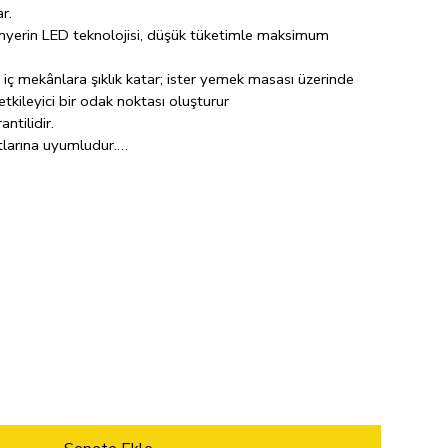
r.
fonyerin LED teknolojisi, düşük tüketimle maksimum
iç mekânlara şıklık katar; ister yemek masası üzerinde
tkileyici bir odak noktası oluşturur
ntilidir.
larına uyumludur.
ı enerji tasarrufu gücü sayesinde, günlük 8 saatlik normal
 kullanım ömrüyle hayatınızı ve bütçenizi aydınlatır.