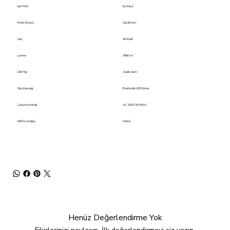
Işık Yönü
İçe-Dışa
Profil Ölçüsü
22x20 mm
Güç
43 Watt
Lumen
3456 lm
LED Tipi
Sabit Akım
Güç Kaynağı
Elektronik LED Driver
Çalışma Voltajı
AC 220V/ 50-60Hz
DIM Özelliği+(-
Yoktur
Henüz Değerlendirme Yok