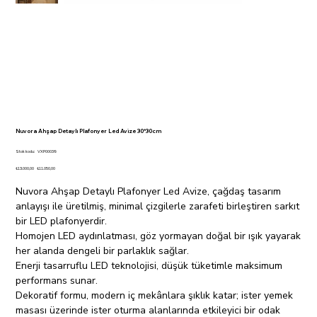
Nuvora Ahşap Detaylı Plafonyer Led Avize 30*30cm
Stok
Stok kodu:
VXP00039
kodu:
VXP00039
Orijinal
İndirimli
₺13.000,00
₺11.050,00
fiyat
fiyat
Nuvora Ahşap Detaylı Plafonyer Led Avize, çağdaş tasarım
anlayışı ile üretilmiş, minimal çizgilerle zarafeti birleştiren sarkıt
bir LED plafonyerdir.
Homojen LED aydınlatması, göz yormayan doğal bir ışık yayarak
her alanda dengeli bir parlaklık sağlar.
Enerji tasarruflu LED teknolojisi, düşük tüketimle maksimum
performans sunar.
Dekoratif formu, modern iç mekânlara şıklık katar; ister yemek
masası üzerinde ister oturma alanlarında etkileyici bir odak