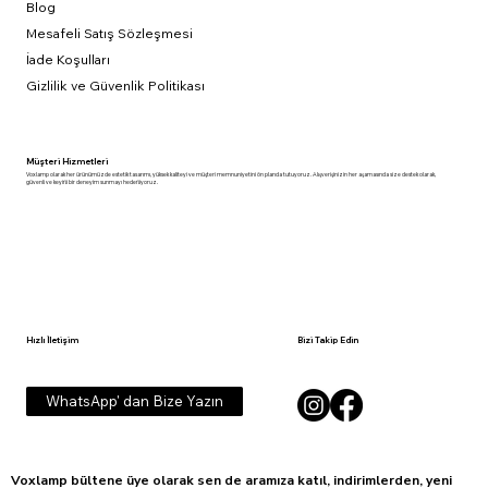
Blog
Mesafeli Satış Sözleşmesi
İade Koşulları
Gizlilik ve Güvenlik Politikası
Müşteri Hizmetleri
Voxlamp olarak her ürünümüzde estetik tasarımı, yüksek kaliteyi ve müşteri memnuniyetini ön planda tutuyoruz. Alışverişinizin her aşamasında size destek olarak,
güvenli ve keyifli bir deneyim sunmayı hedefliyoruz.
Hızlı İletişim
Bizi Takip Edin
WhatsApp' dan Bize Yazın
Voxlamp bültene üye olarak sen de aramıza katıl, indirimlerden, yeni 