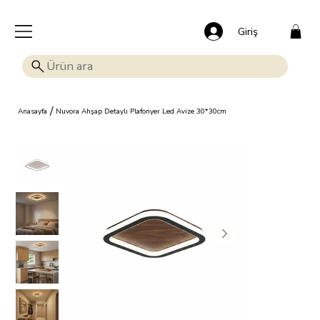
🎁 Mutluluk veren indirim: Tüm ürünlerde %15 OFF!
Giriş
/
Anasayfa
Nuvora Ahşap Detaylı Plafonyer Led Avize 30*30cm