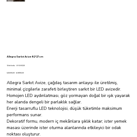
Allegra Sarkıt Avize 82*27cm
Stok
Stok kodu:
VXS00218
kodu:
VXS00218
Orijinal
İndirimli
₺23.000,00
₺19.550,00
fiyat
fiyat
Allegra Sarkıt Avize, çağdaş tasarım anlayışı ile üretilmiş,
minimal çizgilerle zarafeti birleştiren sarkıt bir LED avizedir.
Homojen LED aydınlatması, göz yormayan doğal bir ışık yayarak
her alanda dengeli bir parlaklık sağlar.
Enerji tasarruflu LED teknolojisi, düşük tüketimle maksimum
performans sunar.
Dekoratif formu, modern iç mekânlara şıklık katar; ister yemek
masası üzerinde ister oturma alanlarında etkileyici bir odak
noktası oluşturur.