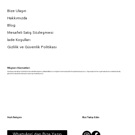
Bize Ulaşın
Hakkımızda
Blog
Mesafeli Satış Sözleşmesi
İade Koşulları
Gizlilik ve Güvenlik Politikası
Müşteri Hizmetleri
Voxlamp olarak her ürünümüzde estetik tasarımı, yüksek kaliteyi ve müşteri memnuniyetini ön planda tutuyoruz. Alışverişinizin her aşamasında size destek olarak,
güvenli ve keyifli bir deneyim sunmayı hedefliyoruz.
Hızlı İletişim
Bizi Takip Edin
WhatsApp' dan Bize Yazın