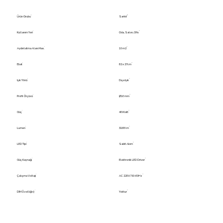
Ürün Grubu
Sarkıt
Kullanım Yeri
Oda, Salon, Ofis
Aydınlatma Alanı Max.
10 m2
Ebat
82 x 27cm
Işık Yönü
Dışa Işık
Profil Ölçüsü
Ø16 mm
Güç
40Watt
Lumen
3168 lm
LED Tipi
Sabit Akım
Güç Kaynağı
Elektronik LED Driver
Çalışma Voltajı
AC 220V/ 50-60Hz
DIM Özelliği+(-
Yoktur