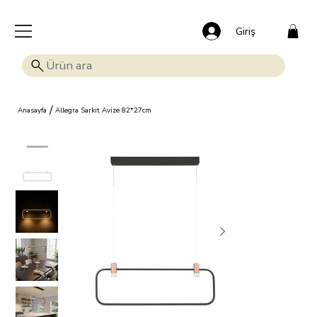
🎁 Mutluluk veren indirim: Tüm ürünlerde %15 OFF!
Giriş
/
Anasayfa
Allegra Sarkıt Avize 82*27cm