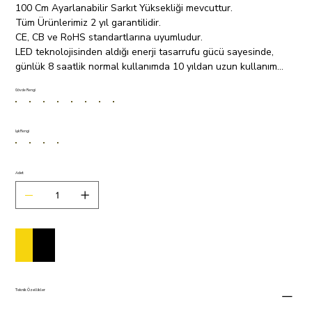
100 Cm Ayarlanabilir Sarkıt Yüksekliği mevcuttur.
Tüm Ürünlerimiz 2 yıl garantilidir.
CE, CB ve RoHS standartlarına uyumludur.
LED teknolojisinden aldığı enerji tasarrufu gücü sayesinde,
günlük 8 saatlik normal kullanımda 10 yıldan uzun kullanım
ömrüyle hayatınızı ve bütçenizi aydınlatır.
Gövde Rengi
Işık Rengi
Adet
Sepete Ekle
Satın Al
Teknik Özellikler