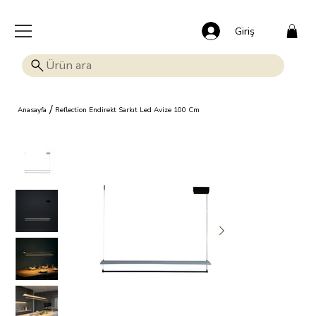
🎁 Mutluluk veren indirim: Tüm ürünlerde %15 OFF!
Giriş
/
Anasayfa
Reflection Endirekt Sarkıt Led Avize 100 Cm