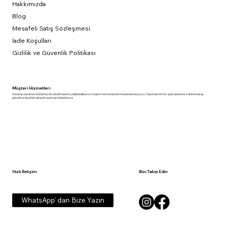
Hakkımızda
Blog
Mesafeli Satış Sözleşmesi
İade Koşulları
Gizlilik ve Güvenlik Politikası
Müşteri Hizmetleri
Voxlamp olarak her ürünümüzde estetik tasarımı, yüksek kaliteyi ve müşteri memnuniyetini ön planda tutuyoruz. Alışverişinizin her aşamasında size destek olarak,
güvenli ve keyifli bir deneyim sunmayı hedefliyoruz.
Hızlı İletişim
Bizi Takip Edin
WhatsApp' dan Bize Yazın