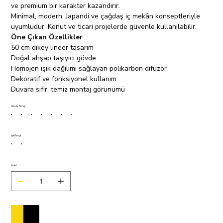
ve premium bir karakter kazandırır.
Minimal, modern, Japandi ve çağdaş iç mekân konseptleriyle
uyumludur. Konut ve ticari projelerde güvenle kullanılabilir.
Öne Çıkan Özellikler
50 cm dikey lineer tasarım
Doğal ahşap taşıyıcı gövde
Homojen ışık dağılımı sağlayan polikarbon difüzör
Dekoratif ve fonksiyonel kullanım
Duvara sıfır, temiz montaj görünümü
Gövde Rengi
Işık Rengi
Adet
Sepete Ekle
Satın Al