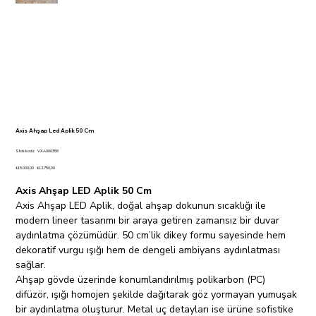
Axis Ahşap Led Aplik 50 Cm
Stok
Stok kodu:
VXA000358
kodu:
VXA000358
Orijinal
İndirimli
₺15.000,00
₺12.750,00
fiyat
fiyat
Axis Ahşap LED Aplik 50 Cm
Axis Ahşap LED Aplik, doğal ahşap dokunun sıcaklığı ile
modern lineer tasarımı bir araya getiren zamansız bir duvar
aydınlatma çözümüdür. 50 cm’lik dikey formu sayesinde hem
dekoratif vurgu ışığı hem de dengeli ambiyans aydınlatması
sağlar.
Ahşap gövde üzerinde konumlandırılmış polikarbon (PC)
difüzör, ışığı homojen şekilde dağıtarak göz yormayan yumuşak
bir aydınlatma oluşturur. Metal uç detayları ise ürüne sofistike