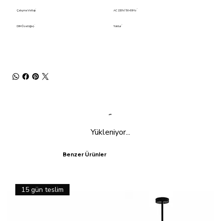
Çalışma Voltajı
AC 220V/ 50-60Hz
DIM Özelliği+(-
Yoktur
Yükleniyor...
Benzer Ürünler
15 gün teslim