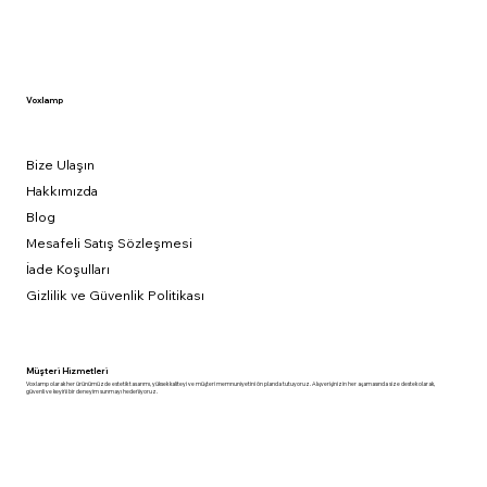
Voxlamp
Bize Ulaşın
Hakkımızda
Blog
Mesafeli Satış Sözleşmesi
İade Koşulları
Gizlilik ve Güvenlik Politikası
Müşteri Hizmetleri
Voxlamp olarak her ürünümüzde estetik tasarımı, yüksek kaliteyi ve müşteri memnuniyetini ön planda tutuyoruz. Alışverişinizin her aşamasında size destek olarak,
güvenli ve keyifli bir deneyim sunmayı hedefliyoruz.