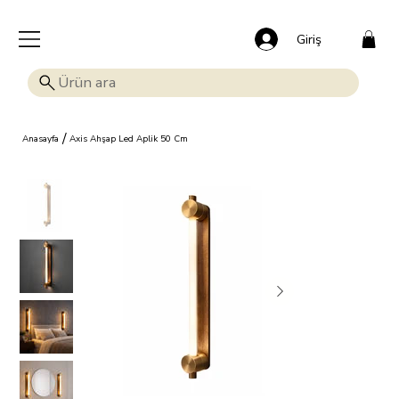
🎁 Mutluluk veren indirim: Tüm ürünlerde %15 OFF!
Giriş
/
Anasayfa
Axis Ahşap Led Aplik 50 Cm