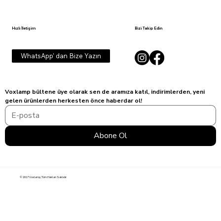
Hızlı İletişim
Bizi Takip Edin
WhatsApp' dan Bize Yazın
Voxlamp bültene üye olarak sen de aramıza katıl, indirimlerden, yeni 
gelen ürünlerden herkesten önce haberdar ol!
Abone Ol
© 2017 Voxlamp, Tüm Hakları Saklıdır