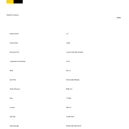
Teknik Özellikler
Enerji Verimi
A+
Ürün Grubu
Aplik
Kullanım Yeri
Salon, Oda, Ofis, Koridor
Aydınlatma Alanı Max.
2 m2
Ebat
50 cm
Işık Yönü
Görseldeki Gibi Işık
;Pleksi Ölçüsü
Ø25 mm
Güç
7 Watt
Lumen
560 lm
LED Tipi
Sabit Akım
Güç Kaynağı
Elektronik LED Driver