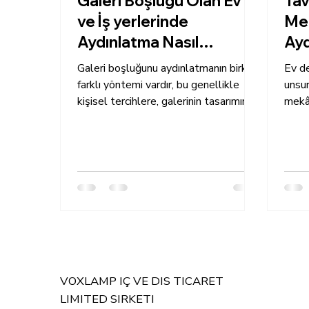
Galeri Boşluğu Olan Ev
Tav
ve İş yerlerinde
Mek
Aydınlatma Nasıl
Ayd
Olmalıdır?
Galeri boşluğunu aydınlatmanın birkaç
Ev d
farklı yöntemi vardır, bu genellikle
unsur
kişisel tercihlere, galerinin tasarımına
mekân
ve içerdiği sanat...
tarzı
VOXLAMP IÇ VE DIS TICARET
LIMITED SIRKETI