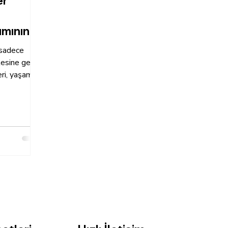
er
ımının
 sadece
esine geçti.
eri, yaşam
...