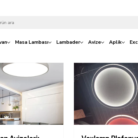
van
Masa Lambası
Lambader
Avize
Aplik
Exc