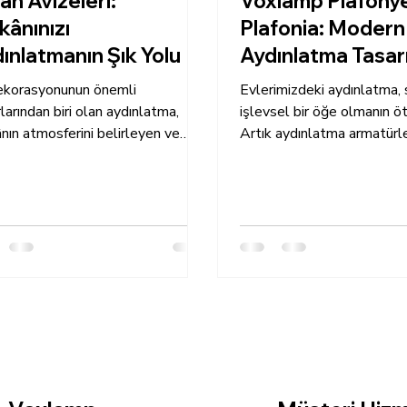
an Avizeleri:
Voxlamp Plafony
ânınızı
Plafonia: Modern
ınlatmanın Şık Yolu
Aydınlatma Tasar
Yeniden Tanımı
ekorasyonunun önemli
Evlerimizdeki aydınlatma,
larından biri olan aydınlatma,
işlevsel bir öğe olmanın öt
ın atmosferini belirleyen ve
Artık aydınlatma armatürl
nı yansıtan bir öğedir. Tavan...
alanlarımızın atmosferini ve