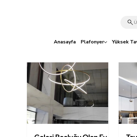
🎁 Mutluluk veren indirim: Tüm ürünlerde %15 OFF!
Anasayfa
Plafonyer
Yüksek Ta