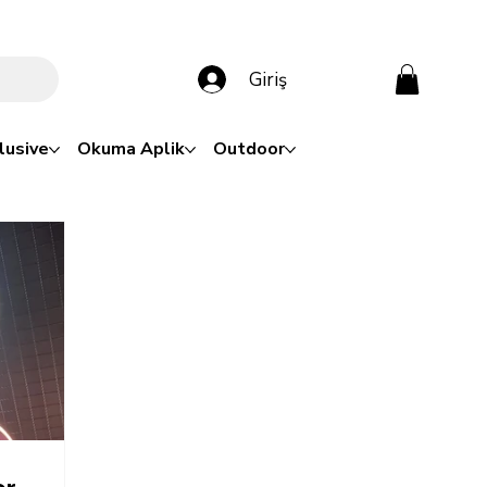
Giriş
lusive
Okuma Aplik
Outdoor