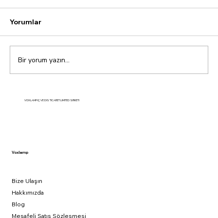
Yorumlar
Bir yorum yazın...
Modern Avize Nasıl Seçilir?
VOXLAMP IÇ VE DIS TICARET LIMITED SIRKETI
Voxlamp
Bize Ulaşın
Hakkımızda
Blog
Mesafeli Satış Sözleşmesi