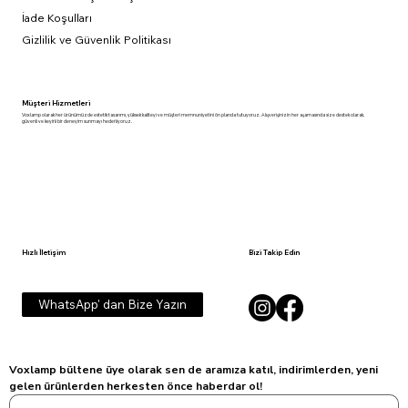
İade Koşulları
Gizlilik ve Güvenlik Politikası
Müşteri Hizmetleri
Voxlamp olarak her ürünümüzde estetik tasarımı, yüksek kaliteyi ve müşteri memnuniyetini ön planda tutuyoruz. Alışverişinizin her aşamasında size destek olarak,
güvenli ve keyifli bir deneyim sunmayı hedefliyoruz.
Hızlı İletişim
Bizi Takip Edin
WhatsApp' dan Bize Yazın
Voxlamp bültene üye olarak sen de aramıza katıl, indirimlerden, yeni 
gelen ürünlerden herkesten önce haberdar ol!