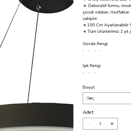
🔹 Dekoratif formu, moder
çocuk odaları, mutfaklar,
sahiptir.
🔹100 Cm Ayarlanabilir S
🔹Tüm Ürünlerimiz 2 yıl ga
🔹CE, CB ve RoHS standa
Gövde Rengi
🔹LED teknolojisinden ald
normal kullanımda 10 yıl
bütçenizi aydınlatır.
Işık Rengi
Boyut
Adet