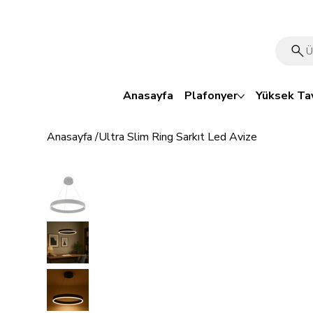
🎁 Mutluluk veren indirim: Tüm ürünlerde %15 OFF!
Anasayfa
Plafonyer
Yüksek Ta
Anasayfa
/
Ultra Slim Ring Sarkıt Led Avize