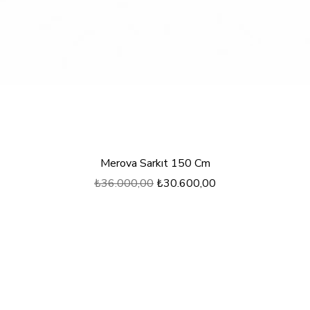
Hızlı Bakış
Merova Sarkıt 150 Cm
Normal Fiyat
İndirimli Fiyat
₺36.000,00
₺30.600,00