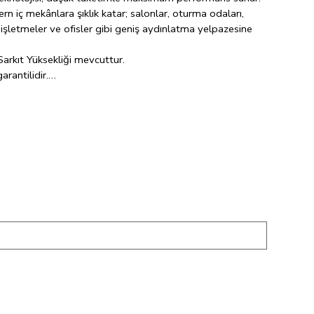
n iç mekânlara şıklık katar; salonlar, oturma odaları,
 işletmeler ve ofisler gibi geniş aydınlatma yelpazesine
arkıt Yüksekliği mevcuttur.
rantilidir.
rtlarına uyumludur.
ığı enerji tasarrufu gücü sayesinde, günlük 8 saatlik
dan uzun kullanım ömrüyle hayatınızı ve