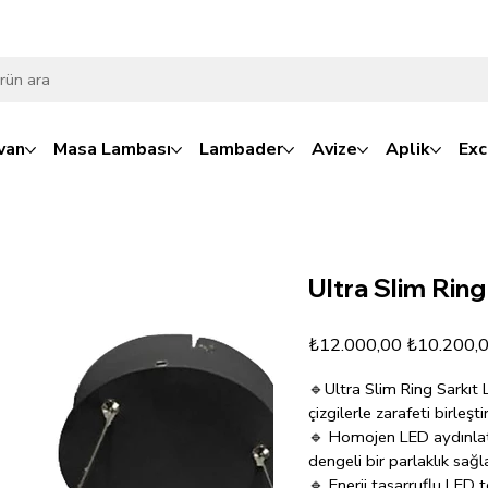
van
Masa Lambası
Lambader
Avize
Aplik
Exc
Ultra Slim Ring
Orijinal
İndirimli
₺12.000,00
₺10.200,
fiyat
fiyat
🔹Ultra Slim Ring Sarkıt 
çizgilerle zarafeti birleşt
🔹 Homojen LED aydınlat
dengeli bir parlaklık sağla
🔹 Enerji tasarruflu LED