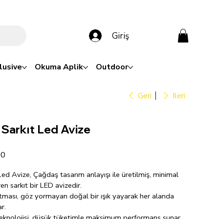
Giriş
lusive
Okuma Aplik
Outdoor
Geri
İleri
 Sarkıt Led Avize
00
Led Avize, Çağdaş tasarım anlayışı ile üretilmiş, minimal
iren sarkıt bir LED avizedir.
ması, göz yormayan doğal bir ışık yayarak her alanda
r.
 teknolojisi, düşük tüketimle maksimum performans sunar.