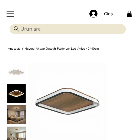
🎁 Mutluluk veren indirim: Tüm ürünlerde %15 OFF!
Giriş
/
Anasayfa
Nuvora Ahşap Detaylı Plafonyer Led Avize 40*40cm