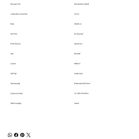
Kullanım Yeri
Oda, Koridor, Mutfak
Aydınlatma Alanı Max.
14 m2
Ebat
40x40 cm
Işık Yönü
İçe-Dışa Işık
Profil Ölçüsü
22x20 mm
Güç
58 Watt
Lumen
4608 lm
LED Tipi
Sabit Akım
Güç Kaynağı
Elektronik LED Driver
Çalışma Voltajı
AC 220V/ 50-60Hz
DIM Özelliği+(-
Yoktur