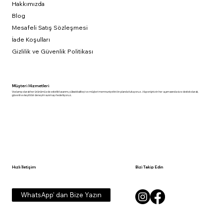
Hakkımızda
Blog
Mesafeli Satış Sözleşmesi
İade Koşulları
Gizlilik ve Güvenlik Politikası
Müşteri Hizmetleri
Voxlamp olarak her ürünümüzde estetik tasarımı, yüksek kaliteyi ve müşteri memnuniyetini ön planda tutuyoruz. Alışverişinizin her aşamasında size destek olarak,
güvenli ve keyifli bir deneyim sunmayı hedefliyoruz.
Hızlı İletişim
Bizi Takip Edin
WhatsApp' dan Bize Yazın