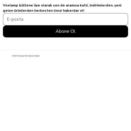
Voxlamp bültene üye olarak sen de aramıza katıl, indirimlerden, yeni 
gelen ürünlerden herkesten önce haberdar ol!
Abone Ol
© 2017 Voxlamp, Tüm Hakları Saklıdır