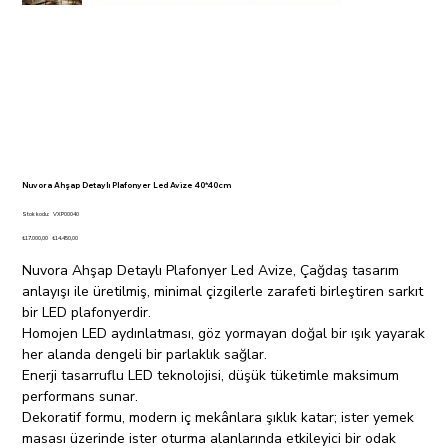
Nuvora Ahşap Detaylı Plafonyer Led Avize 40*40cm
Stok
Stok kodu:
VXP00040
kodu:
VXP00040
Orijinal
İndirimli
₺17.000,00
₺14.450,00
fiyat
fiyat
Nuvora Ahşap Detaylı Plafonyer Led Avize, Çağdaş tasarım
anlayışı ile üretilmiş, minimal çizgilerle zarafeti birleştiren sarkıt
bir LED plafonyerdir.
Homojen LED aydınlatması, göz yormayan doğal bir ışık yayarak
her alanda dengeli bir parlaklık sağlar.
Enerji tasarruflu LED teknolojisi, düşük tüketimle maksimum
performans sunar.
Dekoratif formu, modern iç mekânlara şıklık katar; ister yemek
masası üzerinde ister oturma alanlarında etkileyici bir odak