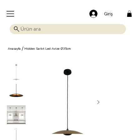
🎁 Mutluluk veren indirim: Tüm ürünlerde %15 OFF!
Giriş
/
Anasayfa
Hidden Sarkıt Led Avize Ø35cm