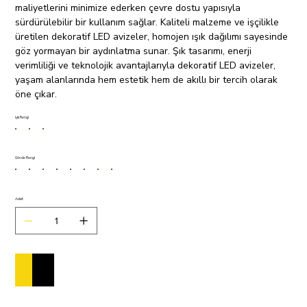
maliyetlerini minimize ederken çevre dostu yapısıyla
sürdürülebilir bir kullanım sağlar. Kaliteli malzeme ve işçilikle
üretilen dekoratif LED avizeler, homojen ışık dağılımı sayesinde
göz yormayan bir aydınlatma sunar. Şık tasarımı, enerji
verimliliği ve teknolojik avantajlarıyla dekoratif LED avizeler,
yaşam alanlarında hem estetik hem de akıllı bir tercih olarak
öne çıkar.
Işık Rengi
Gövde Rengi
Adet
Sepete Ekle
Satın Al