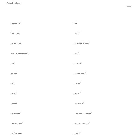
Teknik Özellikler
Enerji Verimi
A+
Ürün Grubu
Sarkıt
Kullanım Yeri
Oda, Ada Üstü, Ofis
Aydınlatma Alanı Max.
2 m2
Ebat
Ø35 cm
Işık Yönü
Görseldki Gibi
Güç
7 Watt
Lumen
560 lm
LED Tipi
Sabit Akım
Güç Kaynağı
Elektronik LED Driver
Çalışma Voltajı
AC 220V/ 50-60Hz
DIM Özelliği+(-
Yoktur