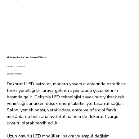
Hidden Sarkıt Led Avize Ø35cm
Stok
Stok kodu:
VXS00208
kodu:
VXS00208
Orijinal
İndirimli
₺9.000,00
₺7.650,00
fiyat
fiyat
Dekoratif LED avizeler, modern yaşam alanlarında estetik ve
fonksiyonelliği bir araya getiren aydınlatma çözümlerinin
başında gelir. Gelişmiş LED teknolojisi sayesinde yüksek ışık
verimliliği sunarken düşük enerji tüketimiyle tasarruf sağlar.
Salon, yemek odası, yatak odası, antre ve ofis gibi farklı
mekânlarda hem ana aydınlatma hem de dekoratif vurgu
unsuru olarak tercih edilir.
Uzun ömürlü LED modülleri, bakım ve ampul değişim