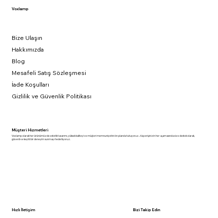
Voxlamp
Bize Ulaşın
Hakkımızda
Blog
Mesafeli Satış Sözleşmesi
İade Koşulları
Gizlilik ve Güvenlik Politikası
Müşteri Hizmetleri
Voxlamp olarak her ürünümüzde estetik tasarımı, yüksek kaliteyi ve müşteri memnuniyetini ön planda tutuyoruz. Alışverişinizin her aşamasında size destek olarak,
güvenli ve keyifli bir deneyim sunmayı hedefliyoruz.
Hızlı İletişim
Bizi Takip Edin