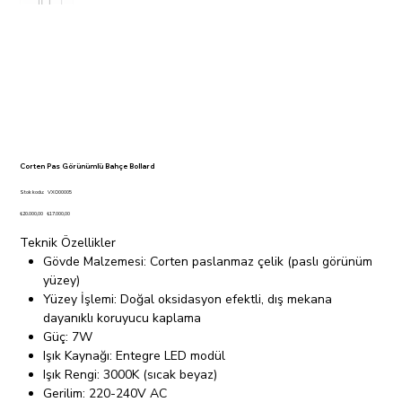
Corten Pas Görünümlü Bahçe Bollard
Stok
Stok kodu:
VXO00005
kodu:
VXO00005
Orijinal
İndirimli
₺20.000,00
₺17.000,00
fiyat
fiyat
Teknik Özellikler
Gövde Malzemesi: Corten paslanmaz çelik (paslı görünüm
yüzey)
Yüzey İşlemi: Doğal oksidasyon efektli, dış mekana
dayanıklı koruyucu kaplama
Güç: 7W
Işık Kaynağı: Entegre LED modül
Işık Rengi: 3000K (sıcak beyaz)
Gerilim: 220-240V AC