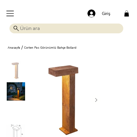
🎁 Mutluluk veren indirim: Tüm ürünlerde %15 OFF!
Giriş
/
Anasayfa
Corten Pas Görünümlü Bahçe Bollard